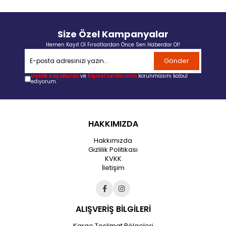
Size Özel Kampanyalar
Hemen Kayıt Ol Fırsatlardan Önce Sen Haberdar Ol!
Gönder
Üyelik koşullarını
ve
kişisel verilerimin
korunmasını kabul
ediyorum.
HAKKIMIZDA
Hakkımızda
Gizlilik Politikası
KVKK
İletişim
ALIŞVERİŞ BİLGİLERİ
Kargo Teslimat Bölgeleri